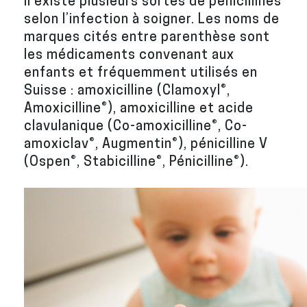
Il existe plusieurs sortes de pénicillines
selon l’infection à soigner. Les noms de
marques cités entre parenthèse sont
les médicaments convenant aux
enfants et fréquemment utilisés en
Suisse :
amoxicilline
(Clamoxyl®,
Amoxicilline®),
amoxicilline et acide
clavulanique
(Co-amoxicilline®, Co-
amoxiclav®, Augmentin®),
pénicilline V
(Ospen®, Stabicilline®, Pénicilline®).